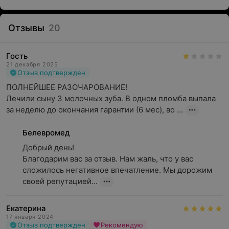
Отзывы
20
Гость
21 декабря 2025
Отзыв подтвержден
ПОЛНЕЙШЕЕ РАЗОЧАРОВАНИЕ!

Лечили сыну 3 молочных зуба. В одном пломба выпала 
за неделю до окончания гарантии (6 мес), во ...
Что входит в первичный приём детского стоматолога
в «Белевромед»:
Белевромед
Добрый день!

Визуальный осмотр
Благодарим вас за отзыв. Нам жаль, что у вас 
Осмотр внутриротовой камерой (по
сложилось негативное впечатление. Мы дорожим 
необходимости)
своей репутацией...
Изучение рентгеновских снимков
Екатерина
Составление плана лечения
17 января 2024
Отзыв подтвержден
Рекомендую