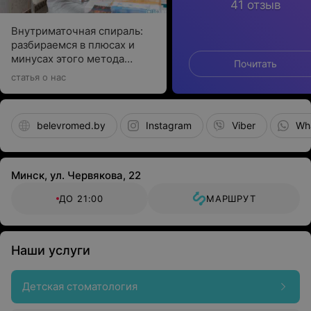
41 отзыв
Внутриматочная спираль:
разбираемся в плюсах и
минусах этого метода
Почитать
контрацепции
статья о нас
belevromed.by
Instagram
Viber
Wh
Минск, ул. Червякова, 22
ДО 21:00
МАРШРУТ
Наши услуги
Детская стоматология