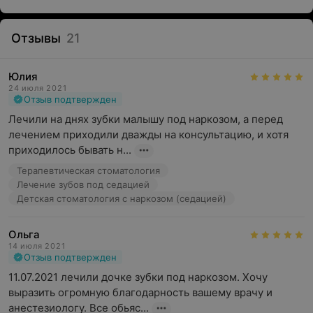
Отзывы
21
В медицинском центре «Белевромед» доступна
услуга «Стоматология под наркозом»
Юлия
24 июля 2021
Общая анестезия (общий наркоз) — методика
Отзыв подтвержден
обезболивания, позволяющая выполнить любое
Лечили на днях зубки малышу под наркозом, а перед 
медицинское вмешательство без неприятных
лечением приходили дважды на консультацию, и хотя 
ощущений, эмоций и страха.
приходилось бывать н...
В «Белевромед» приём ведут анестезиологи высшей
Терапевтическая стоматология
Лечение зубов под седацией
категории, члены Европейского общества
Детская стоматология с наркозом (седацией)
анестезиологов, кандидаты медицинских наук.
В нашем центре используется методика внутривенного
Ольга
наркоза препаратом с действующим веществом
14 июля 2021
Отзыв подтвержден
пропофол (пр-во Германия). Это обеспечивает
глубокий медицинский сон на время манипуляции,
11.07.2021 лечили дочке зубки под наркозом. Хочу 
отсутствие болевых ощущений и полное
выразить огромную благодарность вашему врачу и 
восстановление сознания за 15–40 минут без
анестезиологу. Все обьяс...