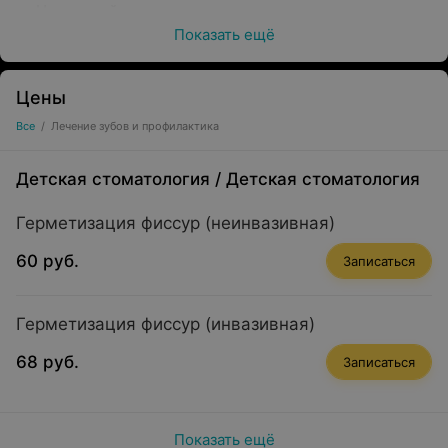
Нериятный запах изо рта
Показать ещё
Жёлтый налет на зубах
«Налет курильщика»
Цены
Что входит в первичный приём стоматолога-
Все
/
Лечение зубов и профилактика
терапевта в «Белевромед»:
Детская стоматология
/
Детская стоматология
Визуальный осмотр
Осмотр внутриротовой камерой (по
Герметизация фиссур (неинвазивная)
необходимости)
60 руб.
Записаться
Изучение рентгеновских снимков
Составление плана лечения
Герметизация фиссур (инвазивная)
68 руб.
Записаться
Показать ещё