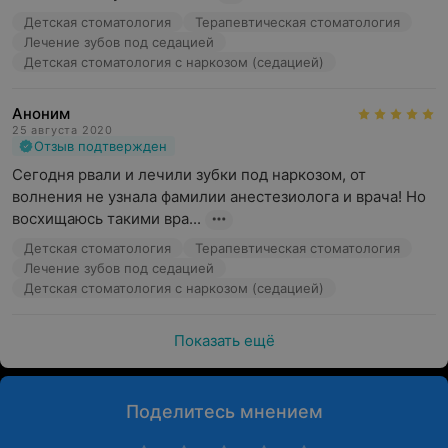
остаточной сонливости и недомогания.
Детская стоматология
Терапевтическая стоматология
Лечение зубов под седацией
При каких причинах рекоменудется прибегать к
Детская стоматология с наркозом (седацией)
услуге:
Аноним
Страх медицинских манипуляций
25 августа 2020
Отзыв подтвержден
Боязнь стоматологов (стоматофобия)
Сегодня рвали и лечили зубки под наркозом, от 
Особые пациенты (ДЦП, аутизм, панические атаки)
волнения не узнала фамилии анестезиолога и врача! Но 
восхищаюсь такими вра...
Что входит в лечение под наркозом в «Белевромед»:
Детская стоматология
Терапевтическая стоматология
Лечение зубов под седацией
Беседа с анестезиологом
Детская стоматология с наркозом (седацией)
Осмотр
Выбор метода премедикации
Показать ещё
Установка внутривенного катетера
Проведение анестезии
Поделитесь мнением
Отслеживание всех жизненно важных параметров