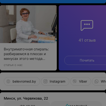
41 отзыв
Внутриматочная спираль:
разбираемся в плюсах и
минусах этого метода
Почитать
контрацепции
статья о нас
belevromed.by
Instagram
Viber
Wh
Минск, ул. Червякова, 22