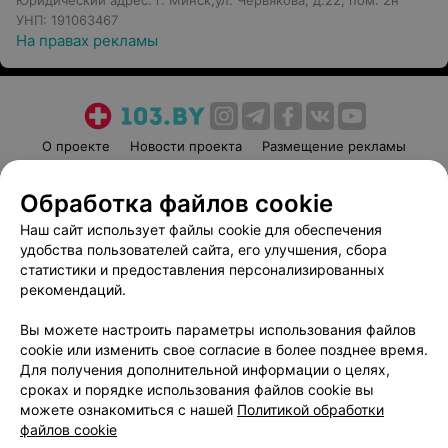
Юридический адрес: г. Минск,ул. Червякова, д.22, пом. 2н
УНП: 191063467
На правах рекламы
О проекте
Новости проекта
Размещение рекламы
Медицинский маркетинг
Публичный договор
Обработка файлов cookie
Пользовательское соглашение
Способы оплаты
Наш сайт использует файлы cookie для обеспечения
Вакансии
Партнеры
удобства пользователей сайта, его улучшения, сбора
Написать руководителю 103.by
статистики и предоставления персонализированных
Написать в поддержку
рекомендаций.
Персональные настройки cookie
Вы можете настроить параметры использования файлов
Обработка персональных данных
cookie или изменить свое согласие в более позднее время.
Для получения дополнительной информации о целях,
сроках и порядке использования файлов cookie вы
можете ознакомиться с нашей
Политикой обработки
файлов cookie